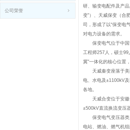
研、输变电配件及产品
公司荣誉
变”）、天威保变（合
司，形成了以“保变电
对电力设备的需求。
保变电气位于中国
工程师257人，硕士9
冀”一体化的核心位置
天威秦变座落于美
电、水电及±1100k
各地。
天威合变位于安徽
±500kV直流换流变
保变电气变压器类产
电站、燃油、燃气机组配